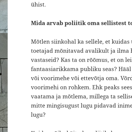
ühist.
Mida arvab poliitik oma sellistest t
Mõtlen siinkohal ka sellele, et kuidas 
toetajad mõnitavad avalikult ja ilma 
vastaseid? Kas ta on rõõmus, et on le
fantaasiarikkama publiku seas? Hääl o
või voorimehe või ettevõtja oma. Võrd
voorimehi on rohkem. Ehk peaks seesin
vaatama ja mõtlema, millega ta sellise
mitte mingisugust lugu pidavad inim
lugu?