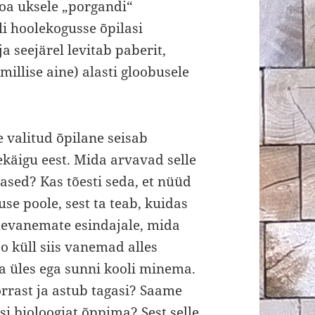
 toa uksele „porgandi“
i hoolekogusse õpilasi
a seejärel levitab paberit,
millise aine) alasti gloobusele
e valitud õpilane seisab
ekäigu eest. Mida arvavad selle
ased? Kas tõesti seda, et nüüd
 poole, sest ta teab, kuidas
stevanemate esindajale, mida
 küll siis vanemad alles
 üles ega sunni kooli minema.
rrast ja astub tagasi? Saame
si bioloogiat õppima? Sest selle