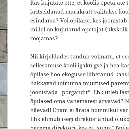
Kas kujutate ette, et koolis õpetajate
kritseldanud marakratt valitakse kool
esindama? Või õpilane, kes joonistab j
millel on kujutatud õpetajat (ükskõik 
roojamas?
Nii kirjeldades tundub võimatu, et se
sellesamuse kooli igakülgse ja hea kä
õpilase hoolekogusse lähetanud kaasl
hakkavad toimuma muutused paremuse
joonistada „porgandit“. Ehk ütleb la
õpilased oma vanematest arvavad? No
näevad! Enam ei ärata hommikul vara
Ehk ehmub isegi direktor antud oluko
parema direktori, kes ei „sunni“ õpila