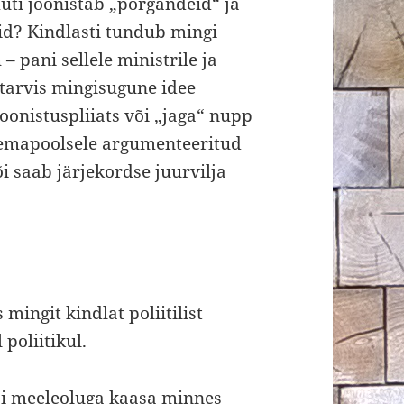
muti joonistab „porgandeid“ ja
eid? Kindlasti tundub mingi
– pani sellele ministrile ja
n tarvis mingisugune idee
joonistuspliiats või „jaga“ nupp
 temapoolsele argumenteeritud
 saab järjekordse juurvilja
mingit kindlat poliitilist
poliitikul.
si meeleoluga kaasa minnes