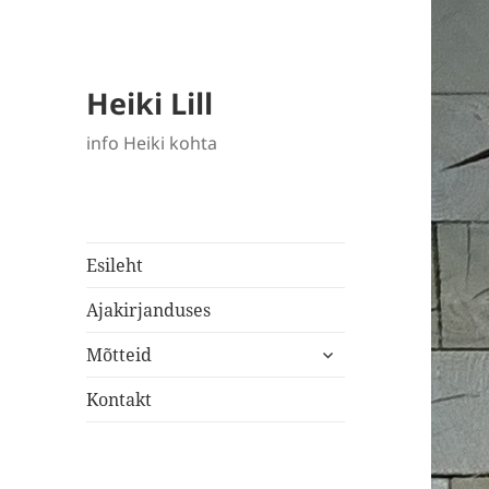
Heiki Lill
info Heiki kohta
Esileht
Ajakirjanduses
laienda
Mõtteid
alam-
menüü
Kontakt