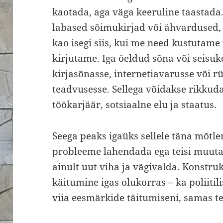
kaotada, aga väga keeruline taastada
labased sõimukirjad või ähvardused, m
kao isegi siis, kui me need kustutame 
kirjutame. Iga öeldud sõna või seisuk
kirjasõnasse, internetiavarusse või r
teadvusesse. Sellega võidakse rikkuda
töökarjäär, sotsiaalne elu ja staatus.
Seega peaks igaüks sellele täna mõtlem
probleeme lahendada ega teisi muuta.
ainult uut viha ja vägivalda. Konstruk
käitumine igas olukorras – ka poliitil
viia eesmärkide täitumiseni, samas te