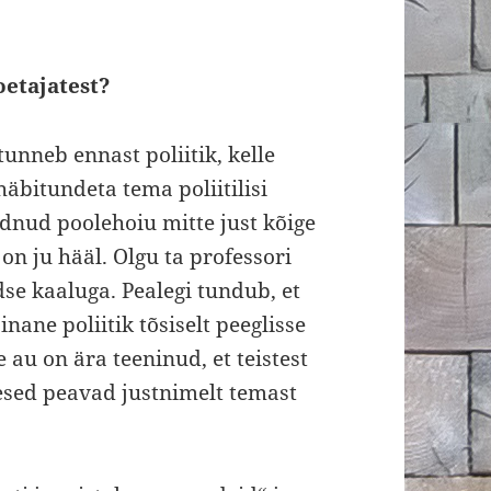
oetajatest?
tunneb ennast poliitik, kelle
häbitundeta tema poliitilisi
idnud poolehoiu mitte just kõige
n ju hääl. Olgu ta professori
se kaaluga. Pealegi tundub, et
ane poliitik tõsiselt peeglisse
 au on ära teeninud, et teistest
esed peavad justnimelt temast