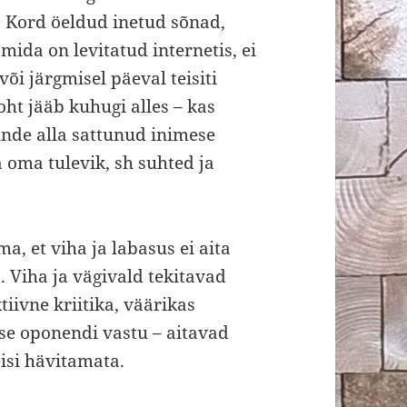
. Kord öeldud inetud sõnad,
ida on levitatud internetis, ei
või järgmisel päeval teisiti
oht jääb kuhugi alles – kas
ünde alla sattunud inimese
 oma tulevik, sh suhted ja
a, et viha ja labasus ei aita
 Viha ja vägivald tekitavad
tiivne kriitika, väärikas
ise oponendi vastu – aitavad
isi hävitamata.