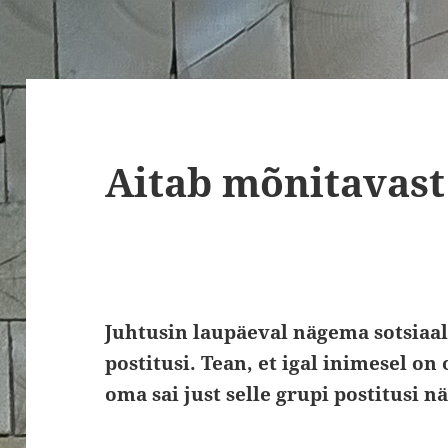
Aitab mõnitavast 
Juhtusin laupäeval nägema sotsiaa
postitusi. Tean, et igal inimesel o
oma sai just selle grupi postitusi n