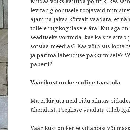
Kuidas võiks käituda poliitik, kes sa
levitab gloobusele roojavaid ministr
ajani naljakas kõrvalt vaadata, et näh 
tollele riigikogulasele ära! Kui aga o
seaduseks vormida, kas ka siis aitab 
sotsiaalmeedias? Kas võib siis loota
ja parima lahenduse pakkumisele? Või
paberil?
Väärikust on keeruline taastada
Ma ei kirjuta neid ridu silmas pidades 
ühendust. Peeglisse vaadata tuleb igal 
Väärikust on kerge vihahoos või mas