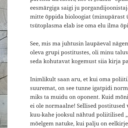
eesmärgiga saigi ju porgandijoonista
mitte õppida bioloogiat (minupärast 
tsütoplasma elab ise oma elu ilma õpi
See, mis ma juhtusin laupäeval näge
oleva grupi postitustes, oli minu talu
seda kohutavat kogemust siia kirja 
Inimlikult saan aru, et kui oma poliit
suuremat, on see tunne igatpidi normaa
miks ta muidu on oponent. Kuid mõnit
ei ole normaalne! Sellised postituse
kuu-kahe jooksul nähtud poliitilised 
mõelgem natuke, kui palju on eelkirjel