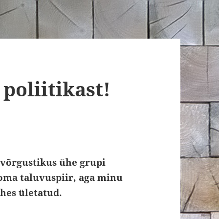
poliitikast!
lvõrgustikus ühe grupi
n oma taluvuspiir, aga minu
ähes ületatud.