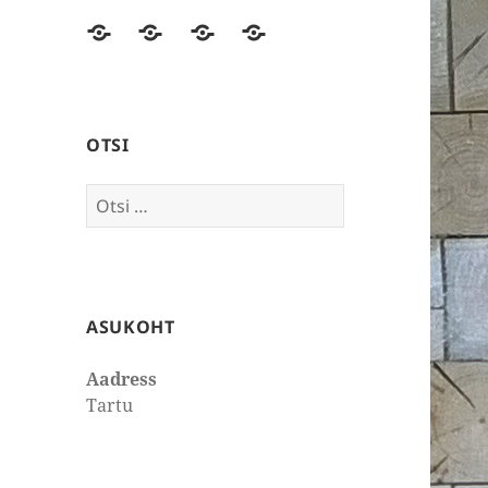
Esileht
Ajakirjanduses
Mõtteid
Kontakt
OTSI
Otsi:
ASUKOHT
Aadress
Tartu