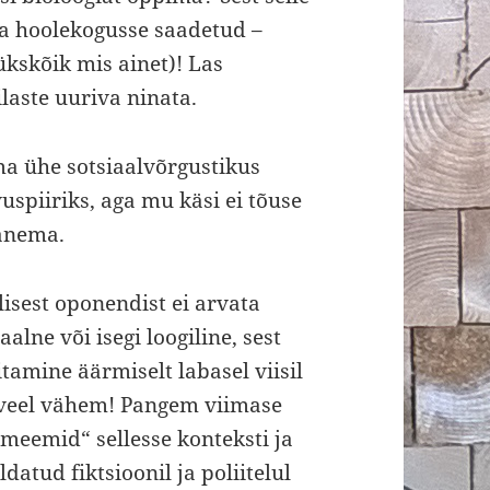
ja hoolekogusse saadetud –
ükskõik mis ainet)! Las
laste uuriva ninata.
ma ühe sotsiaalvõrgustikus
vuspiiriks, aga mu käsi ei tõuse
panema.
ilisest oponendist ei arvata
lne või isegi loogiline, sest
amine äärmiselt labasel viisil
d veel vähem! Pangem viimase
„meemid“ sellesse konteksti ja
datud fiktsioonil ja poliitelul