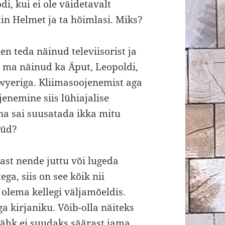
di, kui ei ole väidetavalt
in Helmet ja ta hõimlasi. Miks?
len teda näinud televiisorist ja
 ma näinud ka Äput, Leopoldi,
wyeriga. Kliimasoojenemist aga
jenemine siis lühiajalise
ena sai suusatada ikka mitu
üüd?
kast nende juttu või lugeda
ga, siis on see kõik nii
b olema kellegi väljamõeldis.
 kirjaniku. Võib-olla näiteks
irähk ei suudaks säärast jama