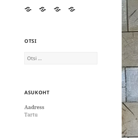
Esileht
Ajakirjanduses
Mõtteid
Kontakt
OTSI
Otsi:
ASUKOHT
Aadress
Tartu