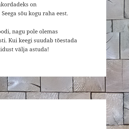
lukordadeks on
 Seega sõu kogu raha eest.
odi, nagu pole olemas
ti. Kui keegi suudab tõestada
iidust välja astuda!