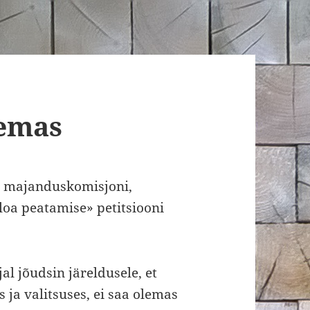
lemas
gu majanduskomisjoni,
loa peatamise» petitsiooni
al jõudsin järeldusele, et
 ja valitsuses, ei saa olemas