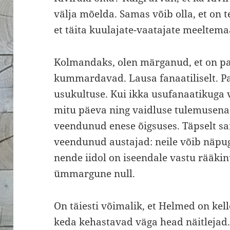
välja mõelda. Samas võib olla, et on t
et täita kuulajate-vaatajate meeltema
Kolmandaks, olen märganud, et on pa
kummardavad. Lausa fanaatiliselt. P
usukultuse. Kui ikka usufanaatikuga
mitu päeva ning vaidluse tulemusena
veendunud enese õigsuses. Täpselt 
veendunud austajad: neile võib näpuga
nende iidol on iseendale vastu rääki
ümmargune null.
On täiesti võimalik, et Helmed on kell
keda kehastavad väga head näitlejad