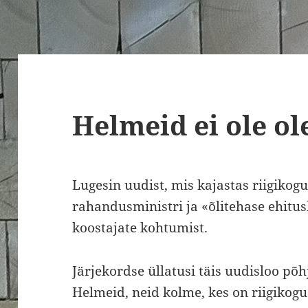
Helmeid ei ole o
Lugesin uudist, mis kajastas riigiko
rahandusministri ja «õlitehase ehitus
koostajate kohtumist.
Järjekordse üllatusi täis uudisloo põhj
Helmeid, neid kolme, kes on riigikogus