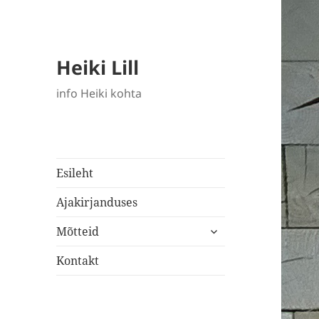
Heiki Lill
info Heiki kohta
Esileht
Ajakirjanduses
laienda
Mõtteid
alam-
menüü
Kontakt