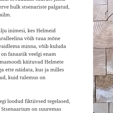
erve hulk stsenariste palgatud,
ailm.
lju inimesi, kes Helmeid
aralleelina võib tuua mõne
 vaidlema minna, võib kuluda
 on fanaatik veelgi enam
samamoodi käituvad Helmete
 ette näidata, kus ja milles
nud, kuid tulemus on
egi loodud fiktiivsed tegelased,
. Stsenaarium on suuremas