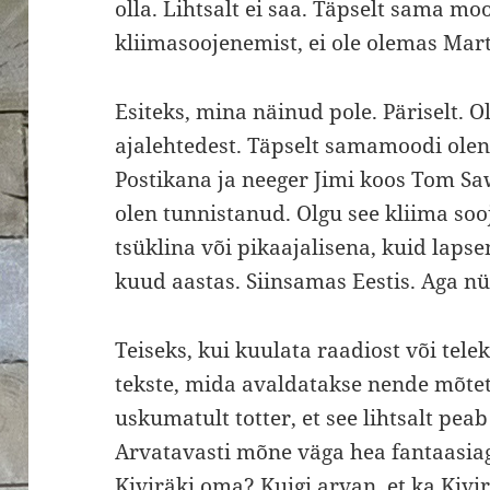
olla. Lihtsalt ei saa. Täpselt sama moo
kliimasoojenemist, ei ole olemas Mart
Esiteks, mina näinud pole. Päriselt. O
ajalehtedest. Täpselt samamoodi olen
Postikana ja neeger Jimi koos Tom Sa
olen tunnistanud. Olgu see kliima soo
tsüklina või pikaajalisena, kuid laps
kuud aastas. Siinsamas Eestis. Aga n
Teiseks, kui kuulata raadiost või tele
tekste, mida avaldatakse nende mõtete
uskumatult totter, et see lihtsalt pea
Arvatavasti mõne väga hea fantaasiaga
Kiviräki oma? Kuigi arvan, et ka Kiv