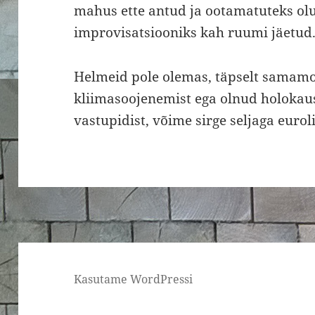
mahus ette antud ja ootamatuteks o
improvisatsiooniks kah ruumi jäetud.
Helmeid pole olemas, täpselt samamo
kliimasoojenemist ega olnud holokaus
vastupidist, võime sirge seljaga eurol
Kasutame WordPressi