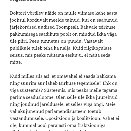
Doktori võrdlev näide on mulle viimase kahe aasta
jooksul korduvalt meelde tulnud, kui on saabunud
järjekordsed uudised Toompealt. Rahvale tsirkuse
pakkumisega saadikute poolt on mindud ikka väga
üle piiri. Peen tunnetus on puudu. Vastavalt
publikule tuleb teha ka nalja. Kuid riigikogulase
seisus, mis peaks näitama eeskuju, ei näita seda
mitte.
Kuid milles siis asi, et omavahel ei saada hakkama
ning suurim aur läheb tsirkuse tegemisele? Ehk on
viga süsteemis? Süsteemis, mis peaks meile tagama
parima seadusloome. Olen selle üle ikka juurelnud
ning jõudnud järeldusele, et selles viga ongi. Meie
väljakujunenud parlamendisüsteem toetub
vastandumisele. Opositsioon ja koalitsioon. Vahet ei
ole, kummal pool parajasti oma fraktsiooniga