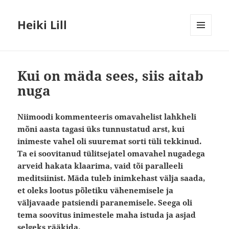
Heiki Lill
MENÜÜ
JA
MOODULID
Kui on mäda sees, siis aitab
nuga
Niimoodi kommenteeris omavahelist lahkheli
mõni aasta tagasi üks tunnustatud arst, kui
inimeste vahel oli suuremat sorti tüli tekkinud.
Ta ei soovitanud tülitsejatel omavahel nugadega
arveid hakata klaarima, vaid tõi paralleeli
meditsiinist. Mäda tuleb inimkehast välja saada,
et oleks lootus põletiku vähenemisele ja
väljavaade patsiendi paranemisele. Seega oli
tema soovitus inimestele maha istuda ja asjad
selgeks rääkida.