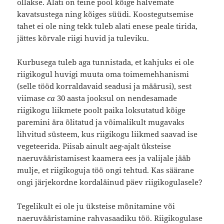
ollakse. Alati on teine pool kõige halvemate
kavatsustega ning kõiges süüdi. Koostegutsemise
tahet ei ole ning tekk tuleb alati enese peale tirida,
jättes kõrvale riigi huvid ja tuleviku.
Kurbusega tuleb aga tunnistada, et kahjuks ei ole
riigikogul huvigi muuta oma toimemehhanismi
(selle tööd korraldavaid seadusi ja määrusi), sest
viimase
ca
30 aasta jooksul on nendesamade
riigikogu liikmete poolt paika loksutatud kõige
paremini ära õlitatud ja võimalikult mugavaks
lihvitud süsteem, kus riigikogu liikmed saavad ise
vegeteerida. Piisab ainult aeg-ajalt üksteise
naeruvääristamisest kaamera ees ja valijale jääb
mulje, et riigikoguja töö ongi tehtud. Kas säärane
ongi järjekordne kordaläinud päev riigikogulasele?
Tegelikult ei ole ju üksteise mõnitamine või
naeruvääristamine rahvasaadiku töö. Riigikogulase