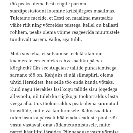
töö peaks olema Eesti riigile parima
stardipositsiooni loomine kriisijärgses maailmas.
Tuletame meelde, et Eesti on maailma mastaabis
väike riik ning võrreldes teistega, kellel on ballasti
rohkem, peaks olema võime reageerida muutustele
tunduvalt parem. Väike, aga tubli.
Mida siis teha, et solvamise teeleläkitamine
kaamerate ees ei oleks rahvasaadiku päeva
kõrghetk? Eks see Augeiase tallide puhastamisega
sarnane töö on. Kahjuks ei näi silmapiiril olema
ühtki Heraklest, kes selle töö enda kanda võtaks.
Kuid nagu Herakles lasi kogu tallide sisu jõgedega
allavoolu, nii tuleb ka riigikogu töökorraldus lasta
veega alla. Uus töökorraldus peab olema suunatud
koostööle, mitte vastandumisele. Rahvasaadikul
tuleb lasta ka päriselt hääletada seaduste poolt või
vastu vastavalt oma südametunnistusele, mitte
partei käsuliini järgides. Piir seaduse vastuvõtmise